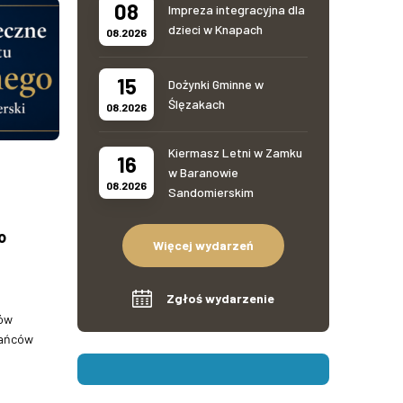
08
Impreza integracyjna dla
dzieci w Knapach
08.2026
15
Dożynki Gminne w
Ślęzakach
08.2026
Kiermasz Letni w Zamku
16
w Baranowie
08.2026
Sandomierskim
o
Więcej wydarzeń
Zgłoś wydarzenie
nów
kańców