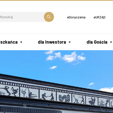
eDoręczenia
eURZĄD
eszkańca
dla Inwestora
dla Gościa
dowiskowy Dom Samopomocy