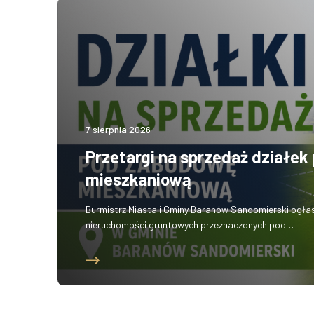
„Rozbudowa infrastruktury hali sportowej w Skopaniu wraz z montażem
7 sierpnia 2026
Przetargi na sprzedaż działe
mieszkaniową
Burmistrz Miasta i Gminy Baranów Sandomierski ogłas
nieruchomości gruntowych przeznaczonych pod…