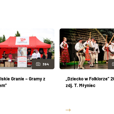
394
lskie Granie – Gramy z
„Dziecko w Folklorze” 2
em”
zdj. T. Młyniec