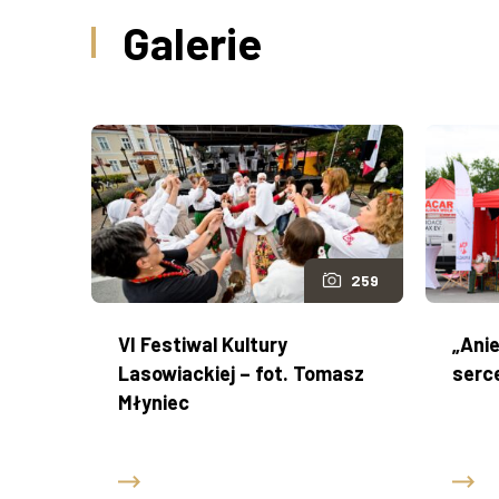
Galerie
259
VI Festiwal Kultury
„Anie
Lasowiackiej – fot. Tomasz
serc
Młyniec