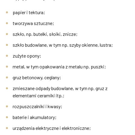
„Budowa i rozbudowa sieci wodociągowej i kanalizacyjnej poza
granicami aglomeracji Baranów Sandomierski”
papier i tektura;
Modernizacja łazienek w budynku użyteczności publicznej w
tworzywa sztuczne;
Dymitrowie Małym i doposażenie domów ludowych w miejscowości
szkło, np. butelki, słoiki, znicze;
Knapy i Ślęzaki
szkło budowlane, w tym np. szyby okienne, lustra;
„Rozbudowa infrastruktury hali sportowej w Skopaniu wraz z
zużyte opony;
montażem, uruchomieniem i szkoleniem w zakresie obsługi
wyposażenia”
metal, w tym opakowania z metalu np. puszki;
gruz betonowy, ceglany;
zmieszane odpady budowlane, w tym np. gruz z
elementami ceramiki itp.;
rozpuszczalniki i kwasy;
baterie i akumulatory;
urządzenia elektryczne i elektroniczne;