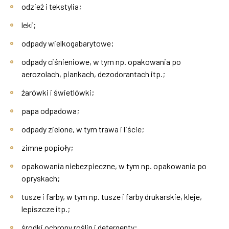
odzież i tekstylia;
leki;
odpady wielkogabarytowe;
odpady ciśnieniowe, w tym np. opakowania po
aerozolach, piankach, dezodorantach itp.;
żarówki i świetlówki;
papa odpadowa;
odpady zielone, w tym trawa i liście;
zimne popioły;
opakowania niebezpieczne, w tym np. opakowania po
opryskach;
tusze i farby, w tym np. tusze i farby drukarskie, kleje,
lepiszcze itp.;
środki ochrony roślin i detergenty;