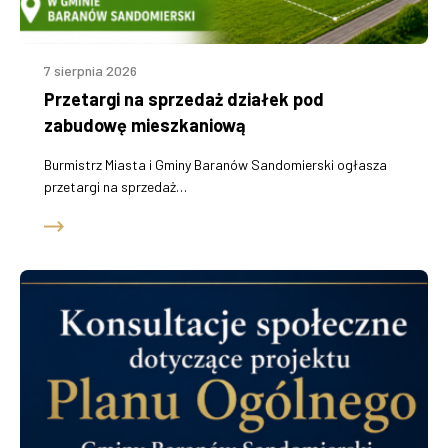
„Budowa i rozbudowa sieci wodociągowej i kanalizacyjnej poza
granicami aglomeracji Baranów Sandomierski”
7 sierpnia 2026
Modernizacja łazienek w budynku użyteczności publicznej w
Przetargi na sprzedaż działek pod
Dymitrowie Małym i doposażenie domów ludowych w miejscowości
Knapy i Ślęzaki
zabudowę mieszkaniową
Burmistrz Miasta i Gminy Baranów Sandomierski ogłasza
„Rozbudowa infrastruktury hali sportowej w Skopaniu wraz z
przetargi na sprzedaż…
montażem, uruchomieniem i szkoleniem w zakresie obsługi
wyposażenia”