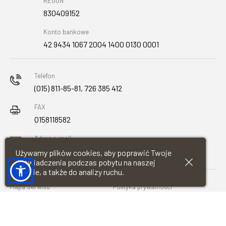
REGON
830409152
Konto bankowe
42 9434 1067 2004 1400 0130 0001
Telefon
(015) 811-85-81, 726 385 412
FAX
0158118582
Adres e-mail
urzad@baranowsandomierski.pl
Używamy plików cookies, aby poprawić Twoje
doświadczenia podczas pobytu na naszej
stronie, a także do analizy ruchu.
Mapa Serwisu
Polityka prywatności
Deklaracja dostępności
Wykonawca: Restsoft.pl