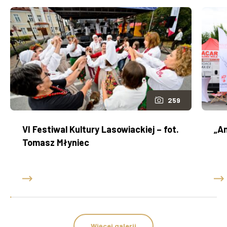
259
VI Festiwal Kultury Lasowiackiej – fot.
„An
Tomasz Młyniec
Więcej galerii