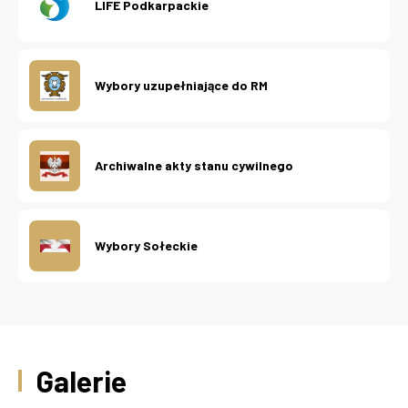
LIFE Podkarpackie
Wybory uzupełniające do RM
Archiwalne akty stanu cywilnego
Wybory Sołeckie
Galerie