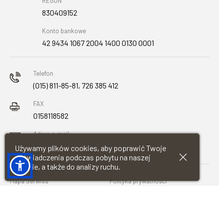
REGON
830409152
Konto bankowe
42 9434 1067 2004 1400 0130 0001
Telefon
(015) 811-85-81, 726 385 412
FAX
0158118582
Adres e-mail
urzad@baranowsandomierski.pl
Używamy plików cookies, aby poprawić Twoje
doświadczenia podczas pobytu na naszej
stronie, a także do analizy ruchu.
Mapa Serwisu
Polityka prywatności
Deklaracja dostępności
Wykonawca: Restsoft.pl