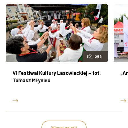
259
VI Festiwal Kultury Lasowiackiej – fot.
„An
Tomasz Młyniec
Więcej galerii