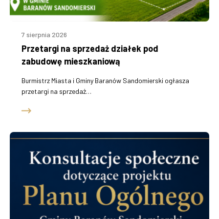
„Budowa i rozbudowa sieci wodociągowej i kanalizacyjnej poza
granicami aglomeracji Baranów Sandomierski”
7 sierpnia 2026
Modernizacja łazienek w budynku użyteczności publicznej w
Przetargi na sprzedaż działek pod
Dymitrowie Małym i doposażenie domów ludowych w miejscowości
Knapy i Ślęzaki
zabudowę mieszkaniową
Burmistrz Miasta i Gminy Baranów Sandomierski ogłasza
„Rozbudowa infrastruktury hali sportowej w Skopaniu wraz z
przetargi na sprzedaż…
montażem, uruchomieniem i szkoleniem w zakresie obsługi
wyposażenia”