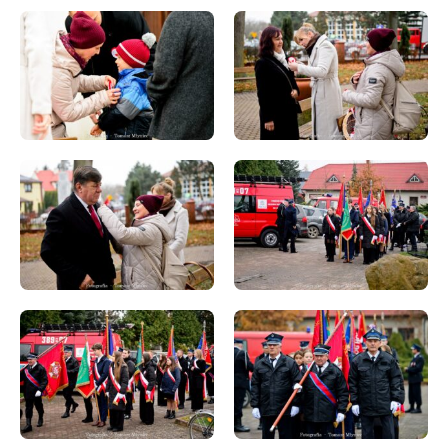
„Budowa i rozbudowa sieci wodociągowej i kanalizacyjnej poza
granicami aglomeracji Baranów Sandomierski”
Modernizacja łazienek w budynku użyteczności publicznej w
Dymitrowie Małym i doposażenie domów ludowych w miejscowości
Knapy i Ślęzaki
„Rozbudowa infrastruktury hali sportowej w Skopaniu wraz z
montażem, uruchomieniem i szkoleniem w zakresie obsługi
wyposażenia”