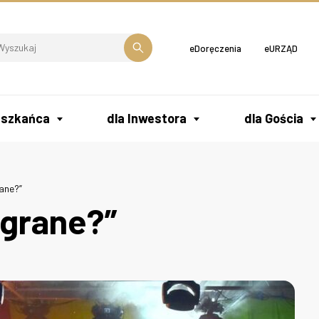
eDoręczenia
eURZĄD
eszkańca
dla Inwestora
dla Gościa
dowiskowy Dom Samopomocy
rane?”
 grane?”