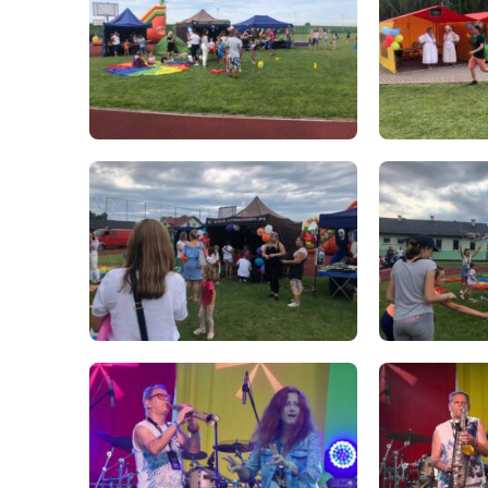
„Rozbudowa infrastruktury hali sportowej w Skopaniu wraz z montażem