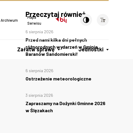
Przeczytaj również
Mapa
Archiwum
Serwisu
6 sierpnia 2026
Przed nami kilka dni pełnych
różnorodnych wydarzeń w Gminie
Załatw sprawę
Jednostki
Baranów Sandomierski!
6 sierpnia 2026
Ostrzeżenie meteorologiczne
3 sierpnia 2026
Zapraszamy na Dożynki Gminne 2026
w Ślęzakach