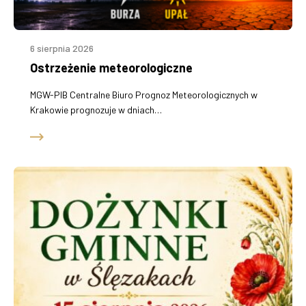
„Budowa i rozbudowa sieci wodociągowej i kanalizacyjnej poza
granicami aglomeracji Baranów Sandomierski”
6 sierpnia 2026
Modernizacja łazienek w budynku użyteczności publicznej w
Ostrzeżenie meteorologiczne
Dymitrowie Małym i doposażenie domów ludowych w miejscowości
Knapy i Ślęzaki
MGW-PIB Centralne Biuro Prognoz Meteorologicznych w
Krakowie prognozuje w dniach…
„Rozbudowa infrastruktury hali sportowej w Skopaniu wraz z
montażem, uruchomieniem i szkoleniem w zakresie obsługi
wyposażenia”