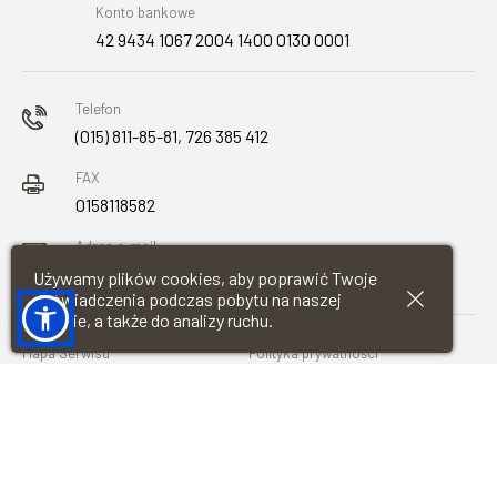
Konto bankowe
42 9434 1067 2004 1400 0130 0001
Telefon
(015) 811-85-81, 726 385 412
FAX
0158118582
Adres e-mail
urzad@baranowsandomierski.pl
Używamy plików cookies, aby poprawić Twoje
doświadczenia podczas pobytu na naszej
stronie, a także do analizy ruchu.
Mapa Serwisu
Polityka prywatności
Deklaracja dostępności
Wykonawca: Restsoft.pl
Copyright © Urząd Miasta i Gminy Baranów Sandomierski