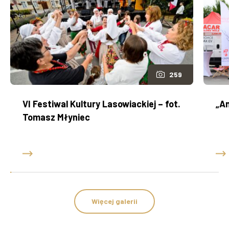
259
VI Festiwal Kultury Lasowiackiej – fot.
„An
Tomasz Młyniec
Więcej galerii